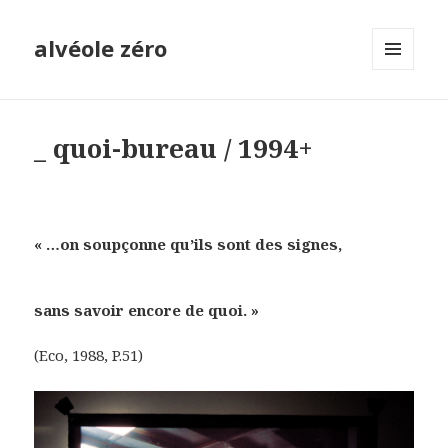
alvéole zéro
MENU
ET
WIDGETS
_ quoi-bureau / 1994+
« …on soupçonne qu’ils sont des signes,
sans savoir encore de quoi. »
(Eco, 1988, P.51)