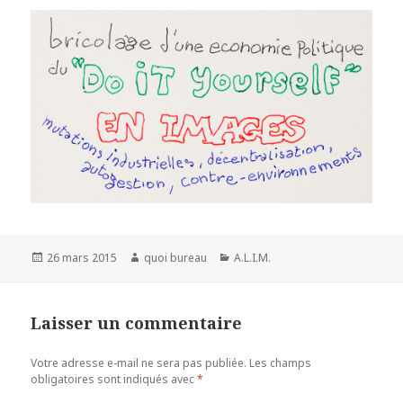
Publié
Auteur
Catégories
26 mars 2015
quoi bureau
A.L.I.M.
le
Laisser un commentaire
Votre adresse e-mail ne sera pas publiée.
Les champs
obligatoires sont indiqués avec
*