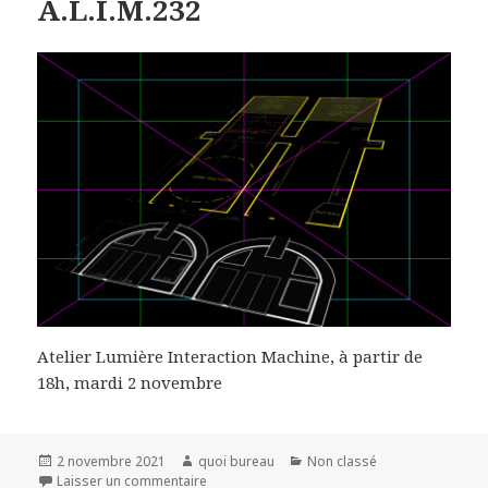
A.L.I.M.232
Atelier Lumière Interaction Machine, à partir de
18h, mardi 2 novembre
Publié
Auteur
Catégories
2 novembre 2021
quoi bureau
Non classé
le
sur A.L.I.M.232
Laisser un commentaire