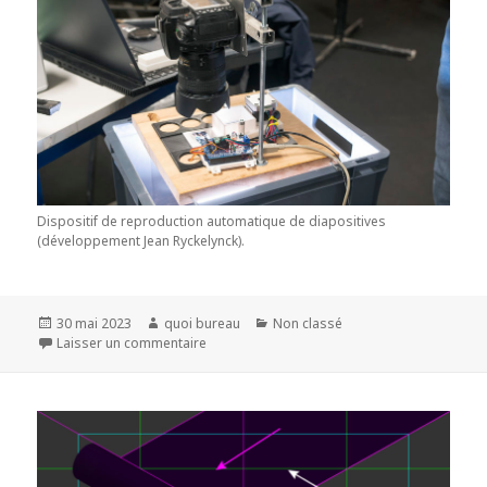
Dispositif de reproduction automatique de diapositives
(développement Jean Ryckelynck).
Publié
Auteur
Catégories
30 mai 2023
quoi bureau
Non classé
le
sur A.L.I.M. 260
Laisser un commentaire