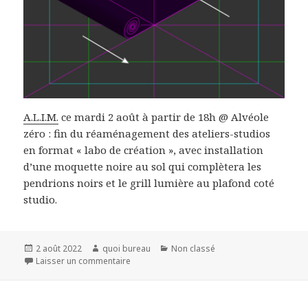
A.L.I.M.
ce mardi 2 août à partir de 18h @ Alvéole
zéro : fin du réaménagement des ateliers-studios
en format « labo de création », avec installation
d’une moquette noire au sol qui complètera les
pendrions noirs et le grill lumière au plafond coté
studio.
Publié
Auteur
Catégories
2 août 2022
quoi bureau
Non classé
le
sur
Laisser un commentaire