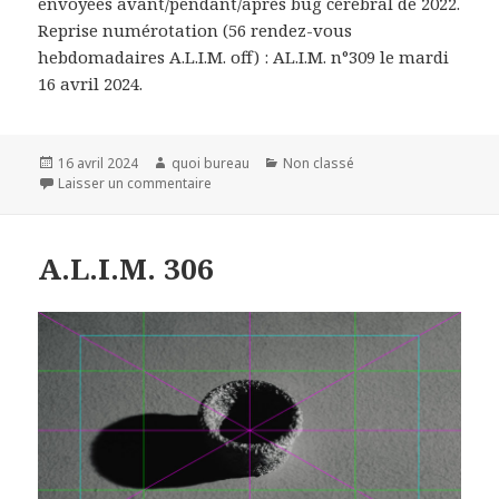
envoyées avant/pendant/après bug cérébral de 2022.
Reprise numérotation (56 rendez-vous
hebdomadaires A.L.I.M. off) : AL.I.M. n°309 le mardi
16 avril 2024.
Publié
Auteur
Catégories
16 avril 2024
quoi bureau
Non classé
le
sur
Laisser un commentaire
A.L.I.M. 306