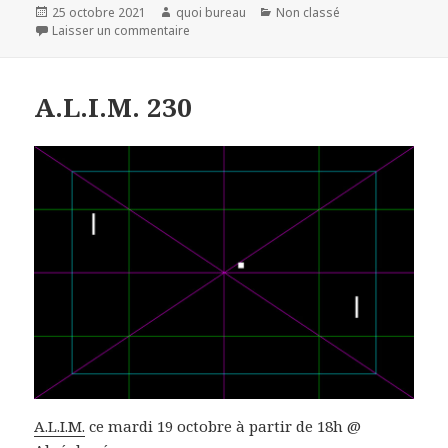
Publié
Auteur
Catégories
25 octobre 2021
quoi bureau
Non classé
le
sur A.L.I.M. 231
Laisser un commentaire
A.L.I.M. 230
A.L.I.M.
ce mardi 19 octobre à partir de 18h @