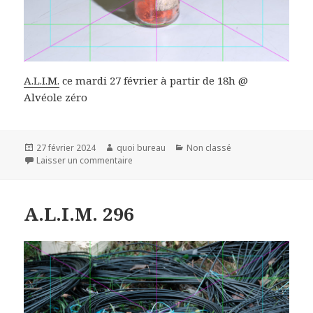
A.L.I.M.
ce mardi 27 février à partir de 18h @
Alvéole zéro
Publié
Auteur
Catégories
27 février 2024
quoi bureau
Non classé
le
sur A.L.I.M. 303
Laisser un commentaire
A.L.I.M. 296