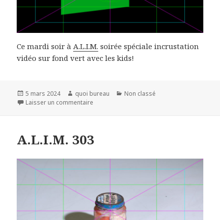
Ce mardi soir à
A.L.I.M.
soirée spéciale incrustation
vidéo sur fond vert avec les kids!
Publié
Auteur
Catégories
5 mars 2024
quoi bureau
Non classé
le
sur A.L.I.M. 304
Laisser un commentaire
A.L.I.M. 303