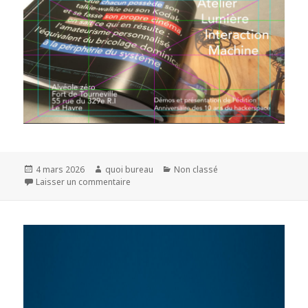
Publié
Auteur
Catégories
4 mars 2026
quoi bureau
Non classé
le
sur
Laisser un commentaire