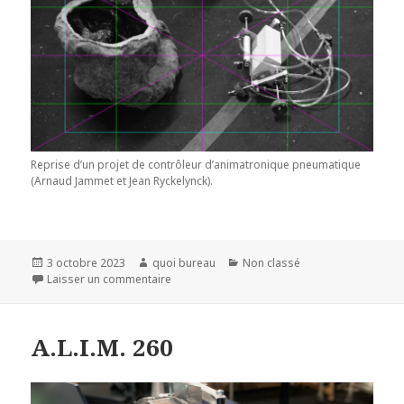
Reprise d’un projet de contrôleur d’animatronique pneumatique
(Arnaud Jammet et Jean Ryckelynck).
Publié
Auteur
Catégories
3 octobre 2023
quoi bureau
Non classé
le
sur A.L.I.M. 282
Laisser un commentaire
A.L.I.M. 260