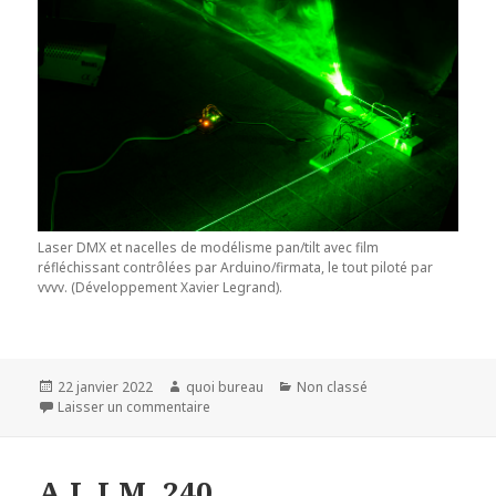
Laser DMX et nacelles de modélisme pan/tilt avec film
réfléchissant contrôlées par Arduino/firmata, le tout piloté par
vvvv. (Développement Xavier Legrand).
Publié
Auteur
Catégories
22 janvier 2022
quoi bureau
Non classé
le
sur A.L.I.M. 243
Laisser un commentaire
A.L.I.M. 240