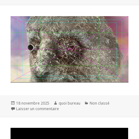
Publié
Auteur
Catégories
18 novembre 2025
quoi bureau
Non classé
le
sur
Laisser un commentaire