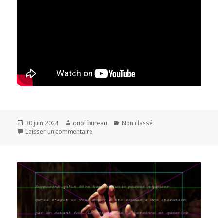
Publié
Auteur
Catégories
30 juin 2024
quoi bureau
Non classé
le
sur
Laisser un commentaire