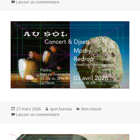
le
sur
Laisser un commentaire
Publié
Auteur
Catégories
27 mars 2026
quoi bureau
Non classé
le
sur
Laisser un commentaire