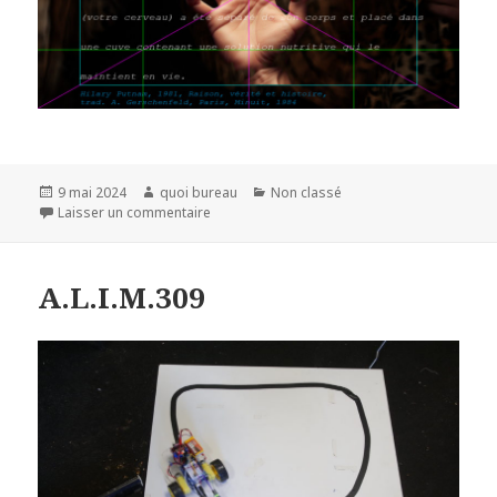
Publié
Auteur
Catégories
9 mai 2024
quoi bureau
Non classé
le
sur
Laisser un commentaire
A.L.I.M.309