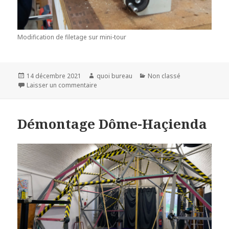
Modification de filetage sur mini-tour
Publié
Auteur
Catégories
14 décembre 2021
quoi bureau
Non classé
le
sur A.L.I.M. 239
Laisser un commentaire
Démontage Dôme-Haçienda