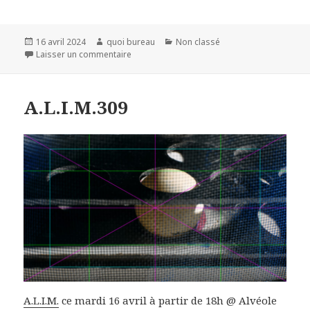
Publié
Auteur
Catégories
16 avril 2024
quoi bureau
Non classé
le
sur A.L.I.M.309
Laisser un commentaire
A.L.I.M.309
A.L.I.M.
ce mardi 16 avril à partir de 18h @ Alvéole