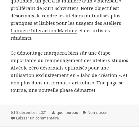
quotidien, un peu à la manière d’un «
merzbau
»
proliférant de Kurt Schwitters. Notre objectif est
désormais de rendre les ateliers mutualisés plus
pratiques et lisibles pour les usagers des
Ateliers
Lumière Interaction Machine
et des artistes
résidents.
Ce démontage marquera bien sûr une étape
importante du réaménagement des ateliers-studios
Alvéole zéro désormais optimisés pour une
utilisation exclusivement en « labo de création », et
non plus dans un format « art total ». Une page se
tourne, une nouvelle phase démarre!
Publié
Auteur
Catégories
3 décembre 2021
quoi bureau
Non classé
le
sur Démontage Dôme-Haçienda
Laisser un commentaire