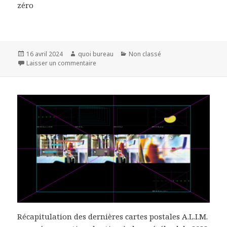
zéro
Publié
Auteur
Catégories
16 avril 2024
quoi bureau
Non classé
le
sur A.L.I.M.309
Laisser un commentaire
Récapitulation des dernières cartes postales A.L.I.M.