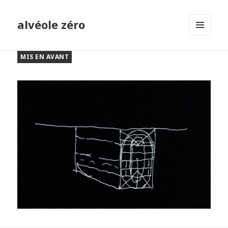
alvéole zéro
MENU
ET
MIS EN AVANT
WIDGETS