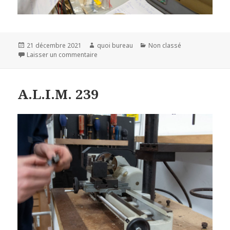
Publié
Auteur
Catégories
21 décembre 2021
quoi bureau
Non classé
le
sur A.L.I.M. 240
Laisser un commentaire
A.L.I.M. 239