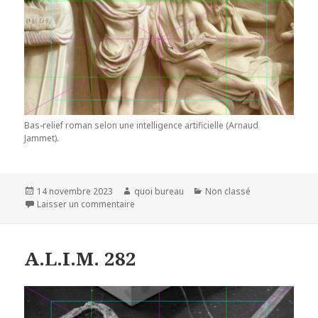
Bas-relief roman selon une intelligence artificielle (Arnaud
Jammet).
Publié
Auteur
Catégories
14 novembre 2023
quoi bureau
Non classé
le
sur A.L.I.M. 288
Laisser un commentaire
A.L.I.M. 282