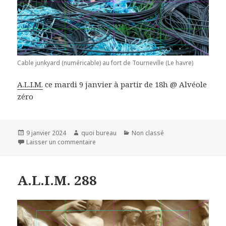
Cable junkyard (numéricable) au fort de Tourneville (Le havre)
A.L.I.M.
ce mardi 9 janvier à partir de 18h @ Alvéole
zéro
Publié
Auteur
Catégories
9 janvier 2024
quoi bureau
Non classé
le
sur A.L.I.M. 296
Laisser un commentaire
A.L.I.M. 288