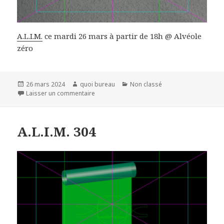
A.L.I.M.
ce mardi 26 mars à partir de 18h @ Alvéole
zéro
Publié
Auteur
Catégories
26 mars 2024
quoi bureau
Non classé
le
sur A.L.I.M. 306
Laisser un commentaire
A.L.I.M. 304