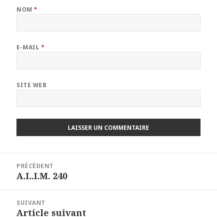
NOM
*
E-MAIL
*
SITE WEB
Navigation
PRÉCÉDENT
de
A.L.I.M. 240
Article
l’article
précédent :
SUIVANT
Article suivant
Article