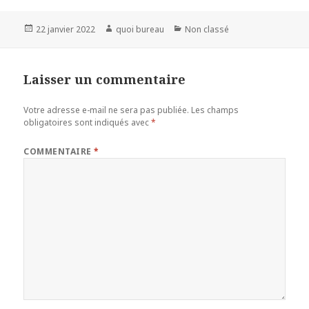
Publié
Auteur
Catégories
22 janvier 2022
quoi bureau
Non classé
le
Laisser un commentaire
Votre adresse e-mail ne sera pas publiée.
Les champs
obligatoires sont indiqués avec
*
COMMENTAIRE
*