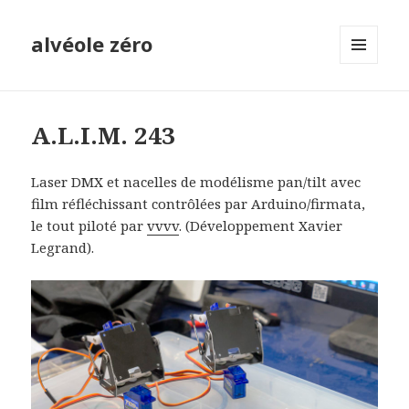
alvéole zéro
MENU
ET
WIDGETS
A.L.I.M. 243
Laser DMX et nacelles de modélisme pan/tilt avec
film réfléchissant contrôlées par Arduino/firmata,
le tout piloté par
vvvv
. (Développement Xavier
Legrand).