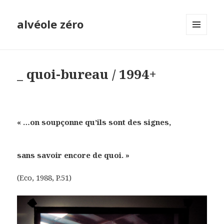
alvéole zéro
MENU
ET
WIDGETS
_ quoi-bureau / 1994+
« …on soupçonne qu’ils sont des signes,
sans savoir encore de quoi. »
(Eco, 1988, P.51)