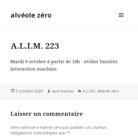
alvéole zéro
MENU
ET
WIDGETS
A.L.I.M. 223
Mardi 6 octobre à partir de 18h : atelier lumière
interaction machine.
Publié
Auteur
Catégories
5 octobre 2020
quoi bureau
A.L.I.M.
,
alvéole zéro
le
Laisser un commentaire
Votre adresse e-mail ne sera pas publiée.
Les champs
obligatoires sont indiqués avec
*