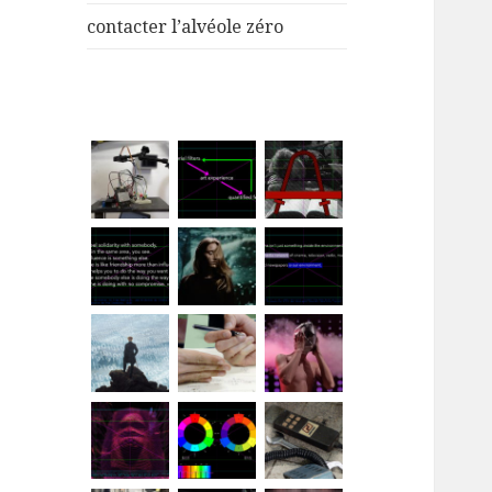
menu
contacter l’alvéole zéro