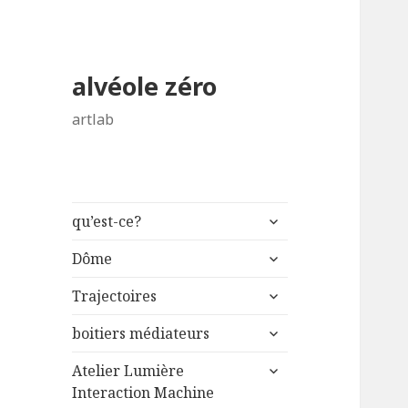
alvéole zéro
artlab
ouvrir
qu’est-ce?
le
ouvrir
sous-
Dôme
le
menu
ouvrir
sous-
Trajectoires
le
menu
ouvrir
sous-
boitiers médiateurs
le
menu
ouvrir
sous-
Atelier Lumière
le
menu
Interaction Machine
sous-