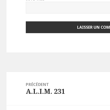
Navigation
de
PRÉCÉDENT
A.L.I.M. 231
l’article
Article
précédent :