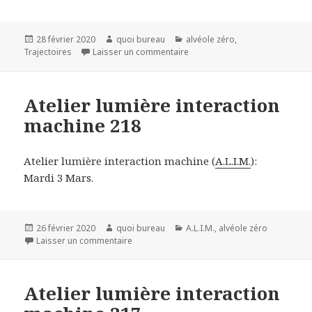
Publié
Auteur
Catégories
28 février 2020
quoi bureau
alvéole zéro
,
le
sur
Trajectoires
Laisser un commentaire
Atelier lumière interaction
machine 218
Atelier lumière interaction machine (
A.L.I.M.
):
Mardi 3 Mars.
Publié
Auteur
Catégories
26 février 2020
quoi bureau
A.L.I.M.
,
alvéole zéro
le
sur Atelier lumière interaction machine 218
Laisser un commentaire
Atelier lumière interaction