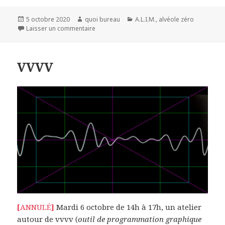
Publié
Auteur
Catégories
5 octobre 2020
quoi bureau
A.L.I.M.
,
alvéole zéro
le
sur A.L.I.M. 223
Laisser un commentaire
VVVV
[
ANNULÉ
]
Mardi 6 octobre de 14h à 17h, un atelier
autour de vvvv (
outil de programmation graphique