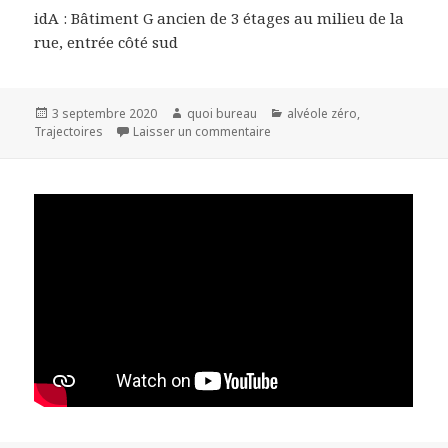
idA : Bâtiment G ancien de 3 étages au milieu de la
rue, entrée côté sud
Publié
Auteur
Catégories
3 septembre 2020
quoi bureau
alvéole zéro
,
le
sur Environnement image à la C
Trajectoires
Laisser un commentaire