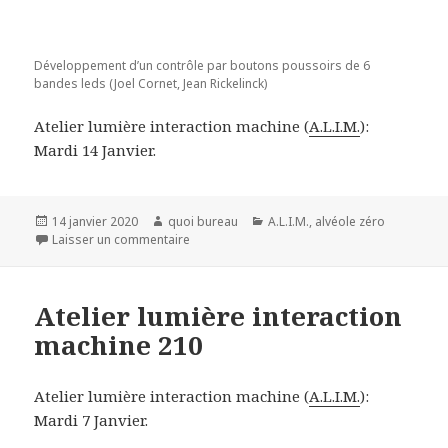
Développement d’un contrôle par boutons poussoirs de 6
bandes leds (Joel Cornet, Jean Rickelinck)
Atelier lumière interaction machine (
A.L.I.M.
):
Mardi 14 Janvier.
Publié
Auteur
Catégories
14 janvier 2020
quoi bureau
A.L.I.M.
,
alvéole zéro
le
sur Atelier lumière interaction machine 211
Laisser un commentaire
Atelier lumière interaction
machine 210
Atelier lumière interaction machine (
A.L.I.M.
):
Mardi 7 Janvier.