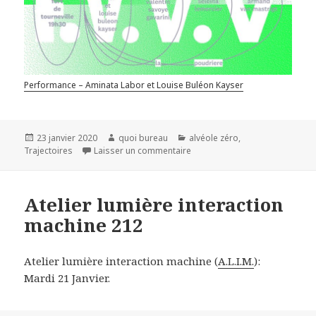
Performance – Aminata Labor et Louise Buléon Kayser
Publié
Auteur
Catégories
23 janvier 2020
quoi bureau
alvéole zéro
,
le
sur Soirée Lectures – Performa
Trajectoires
Laisser un commentaire
Atelier lumière interaction
machine 212
Atelier lumière interaction machine (
A.L.I.M.
):
Mardi 21 Janvier.