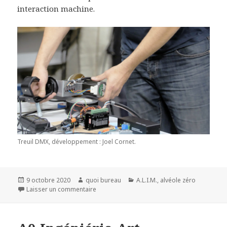
interaction machine.
Treuil DMX, développement : Joel Cornet.
Publié
Auteur
Catégories
9 octobre 2020
quoi bureau
A.L.I.M.
,
alvéole zéro
le
sur A.L.I.M. 224
Laisser un commentaire