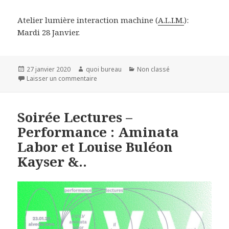
Atelier lumière interaction machine (
A.L.I.M.
):
Mardi 28 Janvier.
Publié
Auteur
Catégories
27 janvier 2020
quoi bureau
Non classé
le
sur Atelier lumière interaction machine 213
Laisser un commentaire
Soirée Lectures –
Performance : Aminata
Labor et Louise Buléon
Kayser &..