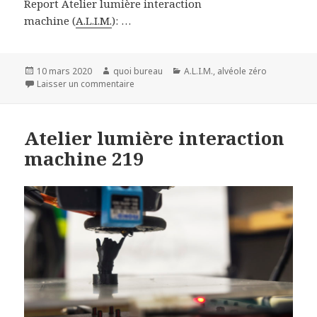
Report Atelier lumière interaction
machine (
A.L.I.M.
): …
Publié
Auteur
Catégories
10 mars 2020
quoi bureau
A.L.I.M.
,
alvéole zéro
le
sur Atelier lumière interaction machine 220
Laisser un commentaire
Atelier lumière interaction
machine 219