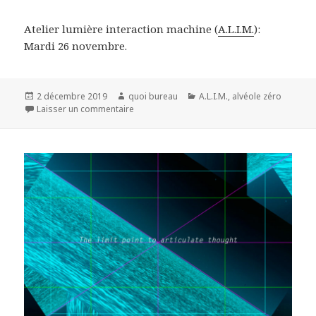
Atelier lumière interaction machine (
A.L.I.M.
):
Mardi 26 novembre.
Publié
Auteur
Catégories
2 décembre 2019
quoi bureau
A.L.I.M.
,
alvéole zéro
le
sur Atelier lumière interaction machine 206
Laisser un commentaire