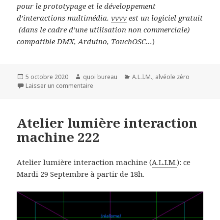
pour le prototypage et le développement
d’interactions multimédia.
vvvv
est un logiciel gratuit
(dans le cadre d’une utilisation non commerciale)
compatible DMX, Arduino, TouchOSC…
)
Publié
Auteur
Catégories
5 octobre 2020
quoi bureau
A.L.I.M.
,
alvéole zéro
le
sur VVVV
Laisser un commentaire
Atelier lumière interaction
machine 222
Atelier lumière interaction machine (
A.L.I.M.
): ce
Mardi 29 Septembre à partir de 18h.