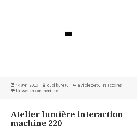
Publié
Auteur
Catégories
14 avril 2020
quoi bureau
alvéole zéro
,
Trajectoires
le
sur
Laisser un commentaire
Atelier lumière interaction
machine 220