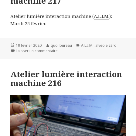
machine 217
Atelier lumière interaction machine (
A.L.I.M.
):
Mardi 25 février.
Publié
Auteur
Catégories
19 février 2020
quoi bureau
A.L.I.M.
,
alvéole zéro
le
sur Atelier lumière interaction machine 217
Laisser un commentaire
Atelier lumière interaction
machine 216