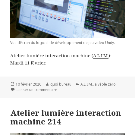
Vue d’écran du logiciel de développement de jeu vidéo Unity.
Atelier lumière interaction machine (
A.L.I.M.
):
Mardi 11 février.
Publié
Auteur
Catégories
10 février 2020
quoi bureau
A.L.I.M.
,
alvéole zéro
le
sur Atelier lumière interaction machine 215
Laisser un commentaire
Atelier lumière interaction
machine 214