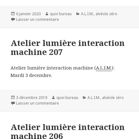
Publié
Auteur
Catégories
6 janvier 2020
quoi bureau
A.L.I.M.
,
alvéole zéro
le
sur Atelier lumière interaction machine 210
Laisser un commentaire
Atelier lumière interaction
machine 207
Atelier lumière interaction machine (
A.L.I.M.
):
Mardi 3 decembre.
Publié
Auteur
Catégories
3 décembre 2019
quoi bureau
A.L.I.M.
,
alvéole zéro
le
sur Atelier lumière interaction machine 207
Laisser un commentaire
Atelier lumière interaction
machine 206