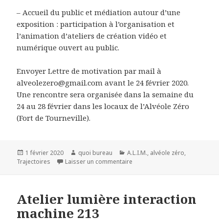
– Accueil du public et médiation autour d’une
exposition : participation à l’organisation et
l’animation d’ateliers de création vidéo et
numérique ouvert au public.
Envoyer Lettre de motivation par mail à
alveolezero@gmail.com avant le 24 février 2020.
Une rencontre sera organisée dans la semaine du
24 au 28 février dans les locaux de l’Alvéole Zéro
(Fort de Tourneville).
Publié
Auteur
Catégories
1 février 2020
quoi bureau
A.L.I.M.
,
alvéole zéro
,
le
sur Accueil d’un-e Service Civi
Trajectoires
Laisser un commentaire
Atelier lumière interaction
machine 213