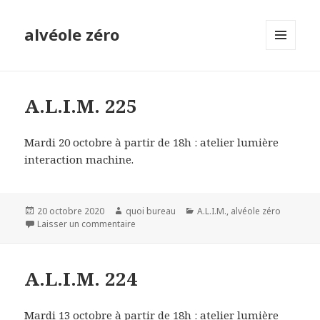
alvéole zéro
MENU
ET
WIDGETS
A.L.I.M. 225
Mardi 20 octobre à partir de 18h : atelier lumière
interaction machine.
Publié
Auteur
Catégories
20 octobre 2020
quoi bureau
A.L.I.M.
,
alvéole zéro
le
sur A.L.I.M. 225
Laisser un commentaire
A.L.I.M. 224
Mardi 13 octobre à partir de 18h : atelier lumière