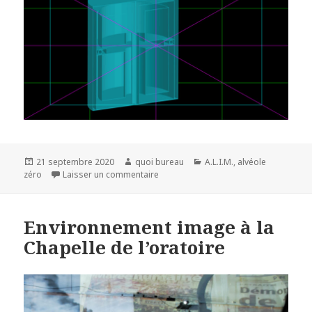
Publié
Auteur
Catégories
21 septembre 2020
quoi bureau
A.L.I.M.
,
alvéole
le
sur Reprise des Ateliers Lumière Inte
zéro
Laisser un commentaire
Environnement image à la
Chapelle de l’oratoire