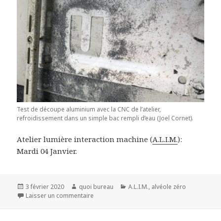
Test de découpe aluminium avec la CNC de l’atelier,
refroidissement dans un simple bac rempli d’eau (Joel Cornet).
Atelier lumière interaction machine (
A.L.I.M.
):
Mardi 04 Janvier.
Publié
Auteur
Catégories
3 février 2020
quoi bureau
A.L.I.M.
,
alvéole zéro
le
sur Atelier lumière interaction machine 214
Laisser un commentaire