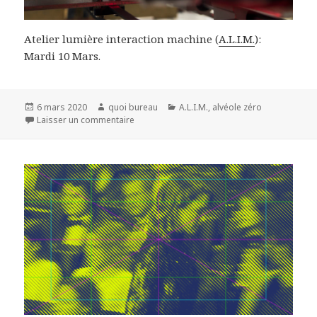
Atelier lumière interaction machine (
A.L.I.M.
):
Mardi 10 Mars.
Publié
Auteur
Catégories
6 mars 2020
quoi bureau
A.L.I.M.
,
alvéole zéro
le
sur Atelier lumière interaction machine 219
Laisser un commentaire