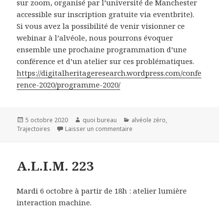
sur zoom, organisé par l’université de Manchester
accessible sur inscription gratuite via eventbrite).
Si vous avez la possibilité de venir visionner ce
webinar à l’alvéole, nous pourrons évoquer
ensemble une prochaine programmation d’une
conférence et d’un atelier sur ces problématiques.
https://digitalheritageresearch.wordpress.com/confe
rence-2020/programme-2020/
Publié
Auteur
Catégories
5 octobre 2020
quoi bureau
alvéole zéro
,
le
sur Production culturelle et te
Trajectoires
Laisser un commentaire
A.L.I.M. 223
Mardi 6 octobre à partir de 18h : atelier lumière
interaction machine.