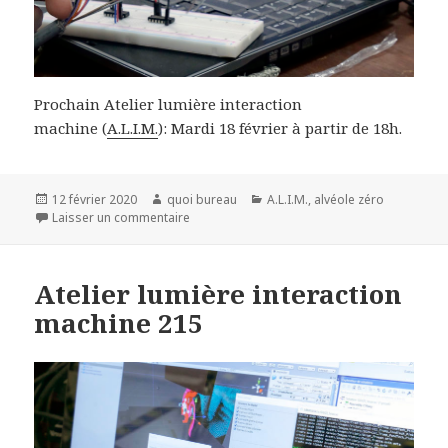
Prochain Atelier lumière interaction
machine (
A.L.I.M.
): Mardi 18 février à partir de 18h.
Publié
Auteur
Catégories
12 février 2020
quoi bureau
A.L.I.M.
,
alvéole zéro
le
sur Atelier lumière interaction machine 216
Laisser un commentaire
Atelier lumière interaction
machine 215