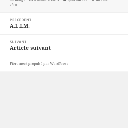
le
zéro
Navigation
PRÉCÉDENT
de
A.L.I.M.
Article
l’article
précédent :
SUIVANT
Article suivant
Article
suivant :
Fièrement propulsé par WordPress