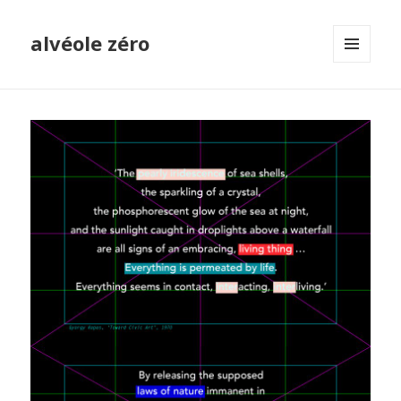
alvéole zéro
MENU
ET
WIDGETS