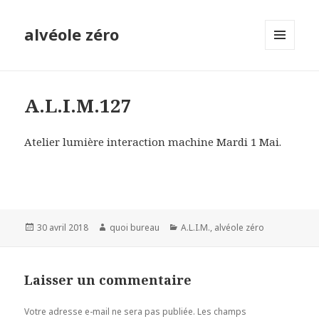
alvéole zéro
MENU
ET
WIDGETS
A.L.I.M.127
Atelier lumière interaction machine Mardi 1 Mai.
Publié
Auteur
Catégories
30 avril 2018
quoi bureau
A.L.I.M.
,
alvéole zéro
le
Laisser un commentaire
Votre adresse e-mail ne sera pas publiée.
Les champs