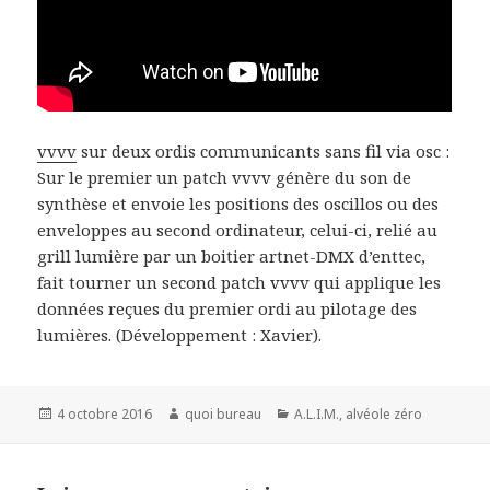
vvvv
sur deux ordis communicants sans fil via osc :
Sur le premier un patch vvvv génère du son de
synthèse et envoie les positions des oscillos ou des
enveloppes au second ordinateur, celui-ci, relié au
grill lumière par un boitier artnet-DMX d’enttec,
fait tourner un second patch vvvv qui applique les
données reçues du premier ordi au pilotage des
lumières. (Développement : Xavier).
Publié
Auteur
Catégories
4 octobre 2016
quoi bureau
A.L.I.M.
,
alvéole zéro
le