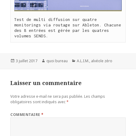
Test de multi diffusion sur quatre 
monitorings via routage sur Ableton. Chacune 
des 8 entrées est gérée par les quatres 
volumes SENDS.
Publié
Auteur
Catégories
3 juillet 2017
quoi bureau
A.L.I.M.
,
alvéole zéro
le
Laisser un commentaire
Votre adresse e-mail ne sera pas publiée.
Les champs
obligatoires sont indiqués avec
*
COMMENTAIRE
*