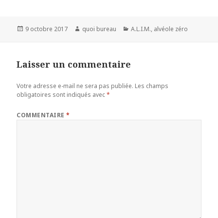
Publié
Auteur
Catégories
9 octobre 2017
quoi bureau
A.L.I.M.
,
alvéole zéro
le
Laisser un commentaire
Votre adresse e-mail ne sera pas publiée.
Les champs
obligatoires sont indiqués avec
*
COMMENTAIRE
*