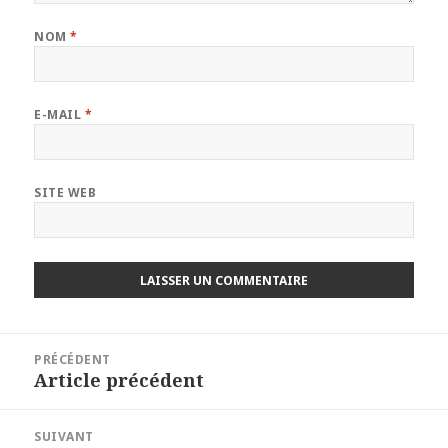
NOM
*
E-MAIL
*
SITE WEB
Navigation
PRÉCÉDENT
de
Article précédent
Article
l’article
précédent :
SUIVANT