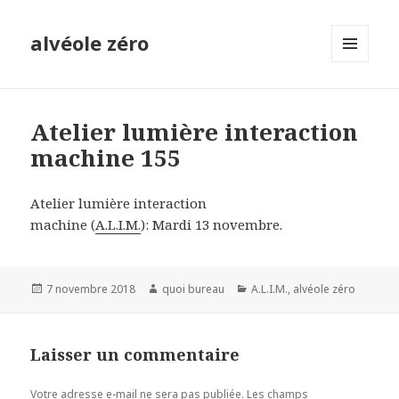
alvéole zéro
MENU
ET
WIDGETS
Atelier lumière interaction
machine 155
Atelier lumière interaction
machine (
A.L.I.M.
): Mardi 13 novembre.
Publié
Auteur
Catégories
7 novembre 2018
quoi bureau
A.L.I.M.
,
alvéole zéro
le
Laisser un commentaire
Votre adresse e-mail ne sera pas publiée.
Les champs