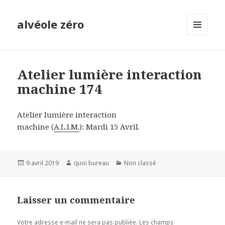
alvéole zéro
MENU
ET
WIDGETS
Atelier lumière interaction
machine 174
Atelier lumière interaction
machine (
A.L.I.M.
): Mardi 15 Avril.
Publié
Auteur
Catégories
9 avril 2019
quoi bureau
Non classé
le
Laisser un commentaire
Votre adresse e-mail ne sera pas publiée.
Les champs