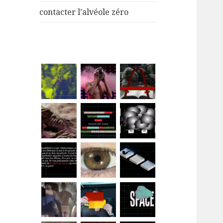
menu
contacter l’alvéole zéro