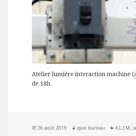
Atelier lumière interaction machine (
de 18h.
Publié
Auteur
Catégori
26 août 2019
quoi bureau
A.L.I.M.
,
a
le