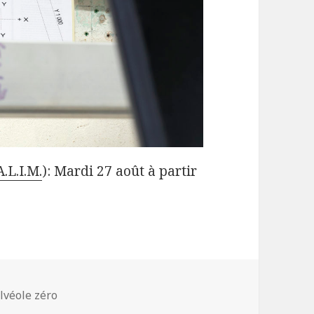
A.L.I.M.
): Mardi 27 août à partir
es
lvéole zéro