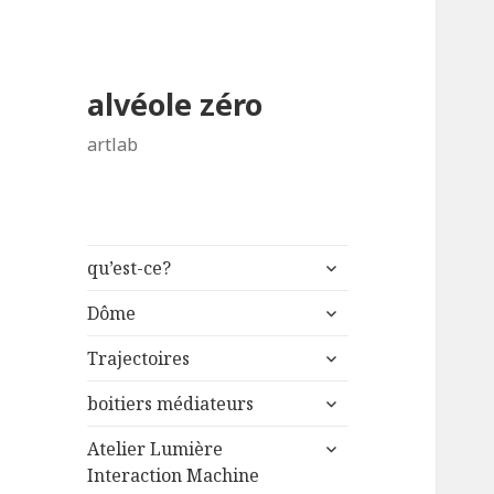
alvéole zéro
artlab
ouvrir
qu’est-ce?
le
ouvrir
sous-
Dôme
le
menu
ouvrir
sous-
Trajectoires
le
menu
ouvrir
sous-
boitiers médiateurs
le
menu
ouvrir
sous-
Atelier Lumière
le
menu
Interaction Machine
sous-