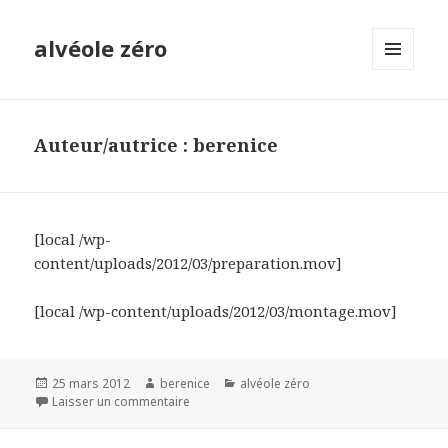
alvéole zéro
MENU
ET
WIDGETS
Auteur/autrice :
berenice
[local /wp-
content/uploads/2012/03/preparation.mov]
[local /wp-content/uploads/2012/03/montage.mov]
Publié
Auteur
Catégories
25 mars 2012
berenice
alvéole zéro
le
sur
Laisser un commentaire