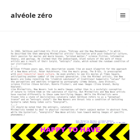
alvéole zéro
MENU
ET
WIDGETS