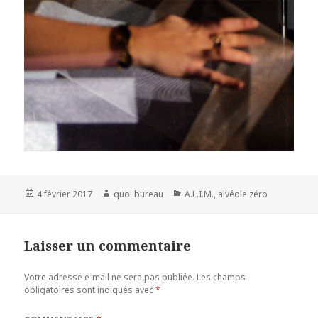
Publié
Auteur
Catégories
4 février 2017
quoi bureau
A.L.I.M.
,
alvéole zéro
le
Laisser un commentaire
Votre adresse e-mail ne sera pas publiée.
Les champs
obligatoires sont indiqués avec
*