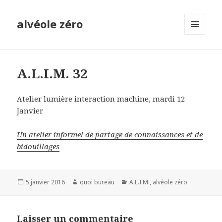
alvéole zéro
MENU
ET
WIDGETS
A.L.I.M. 32
Atelier lumière interaction machine, mardi 12
Janvier
Un atelier informel de partage de connaissances et de
bidouillages
Publié
Auteur
Catégories
5 janvier 2016
quoi bureau
A.L.I.M.
,
alvéole zéro
le
Laisser un commentaire