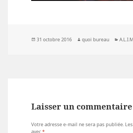
Publié
Auteur
Catég
31 octobre 2016
quoi bureau
A.L.I.M
le
Laisser un commentaire
Votre adresse e-mail ne sera pas publiée.
Les
avec
*