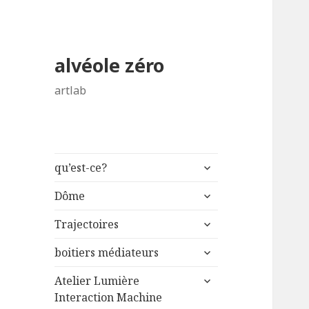
alvéole zéro
artlab
ouvrir
qu’est-ce?
le
ouvrir
sous-
Dôme
le
menu
ouvrir
sous-
Trajectoires
le
menu
ouvrir
sous-
boitiers médiateurs
le
menu
ouvrir
sous-
Atelier Lumière
le
menu
Interaction Machine
sous-