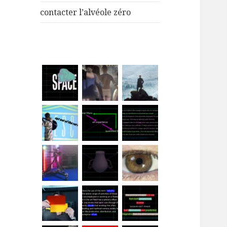
menu
contacter l’alvéole zéro