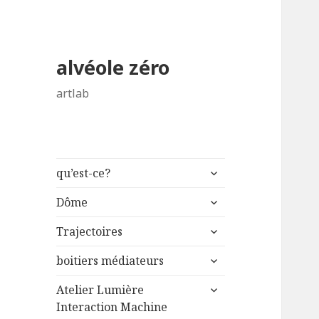
alvéole zéro
artlab
ouvrir
qu’est-ce?
le
ouvrir
sous-
Dôme
le
menu
ouvrir
sous-
Trajectoires
le
menu
ouvrir
sous-
boitiers médiateurs
le
menu
ouvrir
sous-
Atelier Lumière
le
menu
Interaction Machine
sous-