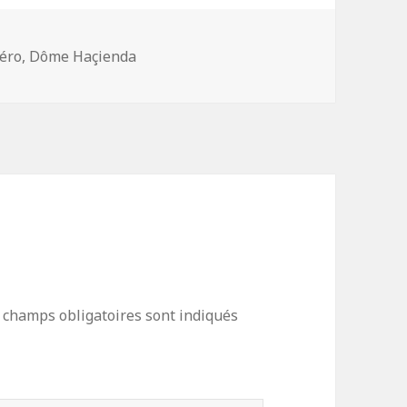
es
zéro
,
Dôme Haçienda
 champs obligatoires sont indiqués