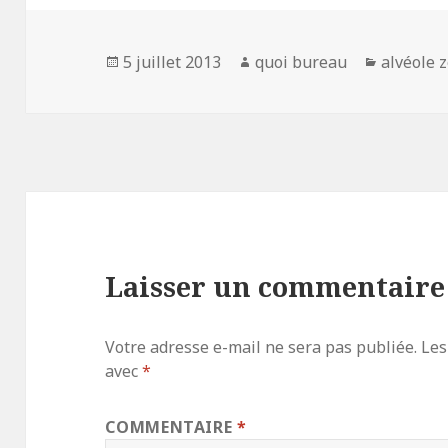
Publié
Auteur
Catégori
5 juillet 2013
quoi bureau
alvéole 
le
Laisser un commentaire
Votre adresse e-mail ne sera pas publiée.
Les
avec
*
COMMENTAIRE
*